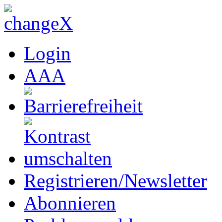
Login
A
A
A
Registrieren/Newsletter
Abonnieren