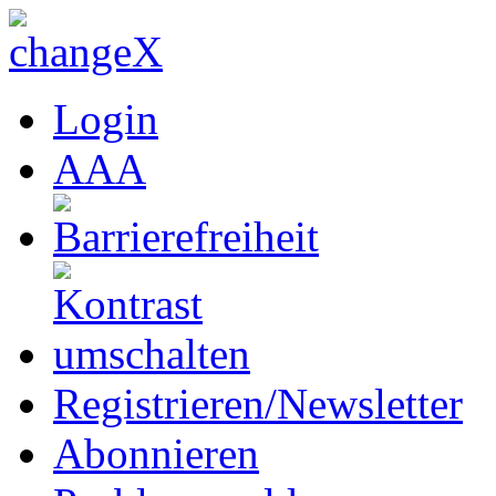
Login
A
A
A
Registrieren/Newsletter
Abonnieren