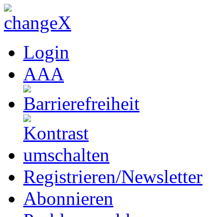
Login
A
A
A
Registrieren/Newsletter
Abonnieren