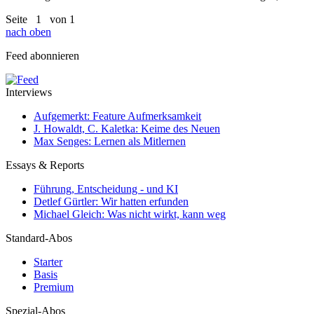
Seite
1
von 1
nach oben
Feed abonnieren
Interviews
Aufgemerkt: Feature Aufmerksamkeit
J. Howaldt, C. Kaletka: Keime des Neuen
Max Senges: Lernen als Mitlernen
Essays & Reports
Führung, Entscheidung - und KI
Detlef Gürtler: Wir hatten erfunden
Michael Gleich: Was nicht wirkt, kann weg
Standard-Abos
Starter
Basis
Premium
Spezial-Abos