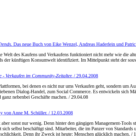
Trends.
Das neue Buch von Eike Wenzel, Andreas Haderlein und Patrick
ige Welt des Kaufens und Verkaufens funktioniert nicht mehr wie die a
nds der künftigen Konsumwelt identifiziert. Im Mittelpunkt steht der 
 - Verkaufen im Community-Zeitalter.
/ 29.04.2008
Plattformen, bei denen es nicht nur ums Verkaufen geht, sondern um A
iebenen Dialog-Handel, zum Social Commerce. Es entwickeln sich Märk
d ganz nebenbei Geschäfte machen. / 29.04.08
y von Anne M. Schüller. / 12.03.2008
r sonst nur wenig. Denn hinter den gängigen Management-Tools steht 
t sich selbst beschäftigt sind. Mitarbeiter, die im Panzer von Standa
schlichkeit. Denn ihr Zweck ist heute: Menschen glücklich machen. / 