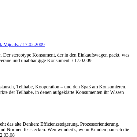
 Mijnals. / 17.02.2009
lte. Der stereotype Konsument, der in den Einkaufswagen packt, was
souveräne und unabhängige Konsument. / 17.02.09
ustausch, Teilhabe, Kooperation – und den Spaß am Konsumieren.
te der Teilhabe, in denen aufgeklärte Konsumenten ihr Wissen
das alte Denken: Effizienzsteigerung, Prozessorientierung,
rds und Normen feststecken. Wen wundert's, wenn Kunden panisch die
12.03.08