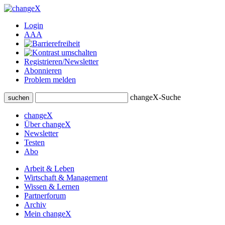
Login
A
A
A
Registrieren/Newsletter
Abonnieren
Problem melden
changeX-Suche
suchen
changeX
Über changeX
Newsletter
Testen
Abo
Arbeit & Leben
Wirtschaft & Management
Wissen & Lernen
Partnerforum
Archiv
Mein changeX