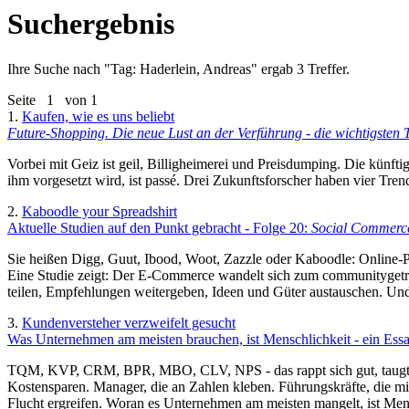
Suchergebnis
Ihre Suche nach "
Tag: Haderlein, Andreas
" ergab 3 Treffer.
Seite
1
von 1
1.
Kaufen, wie es uns beliebt
Future-Shopping. Die neue Lust an der Verführung - die wichtigsten 
Vorbei mit Geiz ist geil, Billigheimerei und Preisdumping. Die künft
ihm vorgesetzt wird, ist passé. Drei Zukunftsforscher haben vier Tre
2.
Kaboodle your Spreadshirt
Aktuelle Studien auf den Punkt gebracht - Folge 20:
Social Commerce
Sie heißen Digg, Guut, Ibood, Woot, Zazzle oder Kaboodle: Online-
Eine Studie zeigt: Der E-Commerce wandelt sich zum communitygetr
teilen, Empfehlungen weitergeben, Ideen und Güter austauschen. Un
3.
Kundenversteher verzweifelt gesucht
Was Unternehmen am meisten brauchen, ist Menschlichkeit - ein Essa
TQM, KVP, CRM, BPR, MBO, CLV, NPS - das rappt sich gut, taugt abe
Kostensparen. Manager, die an Zahlen kleben. Führungskräfte, die mi
Flucht ergreifen. Woran es Unternehmen am meisten mangelt, ist Men