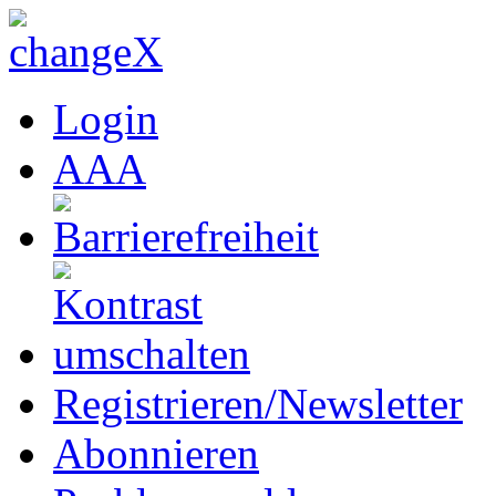
Login
A
A
A
Registrieren/Newsletter
Abonnieren