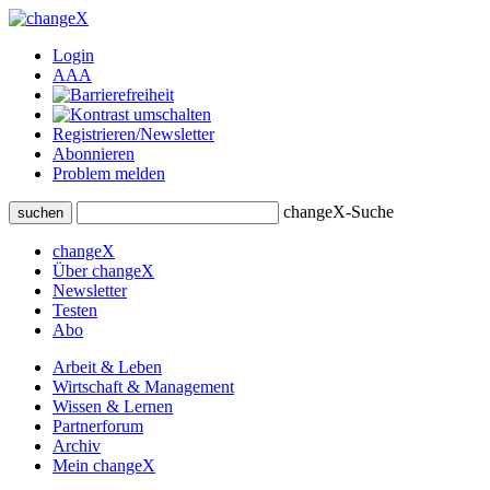
Login
A
A
A
Registrieren/Newsletter
Abonnieren
Problem melden
changeX-Suche
suchen
changeX
Über changeX
Newsletter
Testen
Abo
Arbeit & Leben
Wirtschaft & Management
Wissen & Lernen
Partnerforum
Archiv
Mein changeX