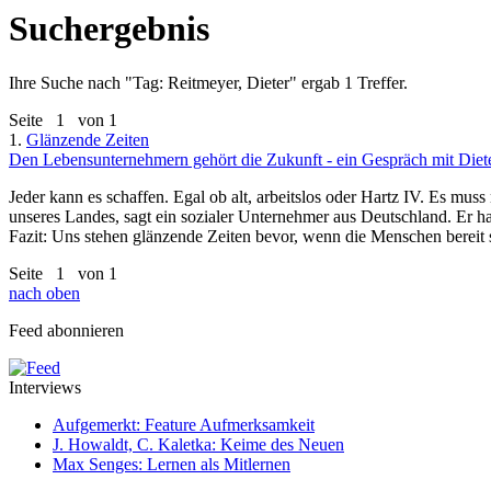
Suchergebnis
Ihre Suche nach "
Tag: Reitmeyer, Dieter
" ergab 1 Treffer.
Seite
1
von 1
1.
Glänzende Zeiten
Den Lebensunternehmern gehört die Zukunft - ein Gespräch mit Diete
Jeder kann es schaffen. Egal ob alt, arbeitslos oder Hartz IV. Es mu
unseres Landes, sagt ein sozialer Unternehmer aus Deutschland. Er hat
Fazit: Uns stehen glänzende Zeiten bevor, wenn die Menschen bereit 
Seite
1
von 1
nach oben
Feed abonnieren
Interviews
Aufgemerkt: Feature Aufmerksamkeit
J. Howaldt, C. Kaletka: Keime des Neuen
Max Senges: Lernen als Mitlernen