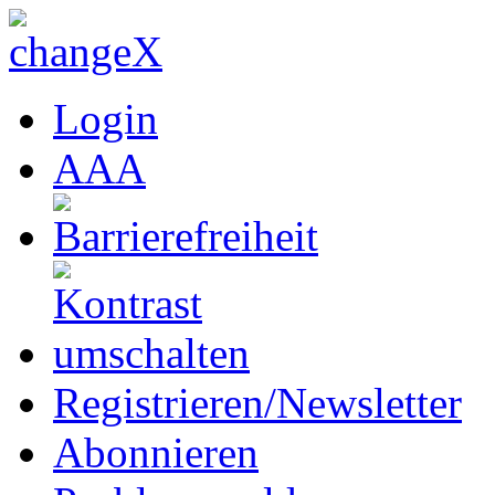
Login
A
A
A
Registrieren/Newsletter
Abonnieren