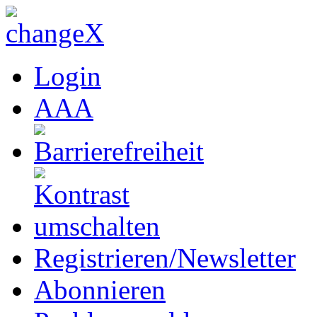
Login
A
A
A
Registrieren/Newsletter
Abonnieren