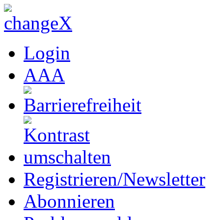
Login
A
A
A
Registrieren/Newsletter
Abonnieren