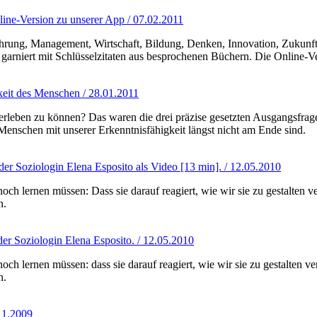
line-Version zu unserer App / 07.02.2011
ührung, Management, Wirtschaft, Bildung, Denken, Innovation, Zukunf
arniert mit Schlüsselzitaten aus besprochenen Büchern. Die Online-Ve
gkeit des Menschen / 28.01.2011
erleben zu können? Das waren die drei präzise gesetzten Ausgangsfrag
Menschen mit unserer Erkenntnisfähigkeit längst nicht am Ende sind.
der Soziologin Elena Esposito als Video [13 min]. / 12.05.2010
h lernen müssen: Dass sie darauf reagiert, wie wir sie zu gestalten v
n.
der Soziologin Elena Esposito. / 12.05.2010
h lernen müssen: dass sie darauf reagiert, wie wir sie zu gestalten v
n.
.11.2009