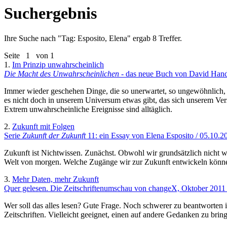
Suchergebnis
Ihre Suche nach "
Tag: Esposito, Elena
" ergab 8 Treffer.
Seite
1
von 1
1.
Im Prinzip unwahrscheinlich
Die Macht des Unwahrscheinlichen
- das neue Buch von David Hand
Immer wieder geschehen Dinge, die so unerwartet, so ungewöhnlich, s
es nicht doch in unserem Universum etwas gibt, das sich unserem Verst
Extrem unwahrscheinliche Ereignisse sind alltäglich.
2.
Zukunft mit Folgen
Serie
Zukunft der Zukunft
11: ein Essay von Elena Esposito / 05.10.2
Zukunft ist Nichtwissen. Zunächst. Obwohl wir grundsätzlich nicht
Welt von morgen. Welche Zugänge wir zur Zukunft entwickeln können,
3.
Mehr Daten, mehr Zukunft
Quer gelesen. Die Zeitschriftenumschau von changeX, Oktober 2011 
Wer soll das alles lesen? Gute Frage. Noch schwerer zu beantworten i
Zeitschriften. Vielleicht geeignet, einen auf andere Gedanken zu brin