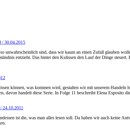
 / 30.04.2015
o unwahrscheinlich sind, dass wir kaum an einen Zufall glauben wolle
ändnis entzieht. Das hinter den Kulissen den Lauf der Dinge steuert. En
012
 wissen können, was kommen wird, gestalten wir mit unserem Handeln h
 davon handelt diese Serie. In Folge 11 beschreibt Elena Esposito di
/ 24.10.2011
ndessen ist die, was man alles lesen soll. Da haben wir auch keine Antw
gen.