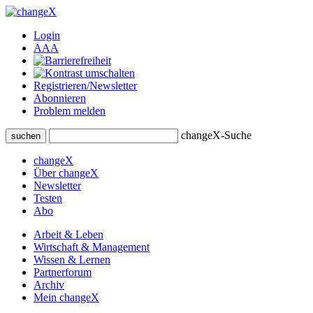
Login
A
A
A
Registrieren/Newsletter
Abonnieren
Problem melden
changeX-Suche
suchen
changeX
Über changeX
Newsletter
Testen
Abo
Arbeit & Leben
Wirtschaft & Management
Wissen & Lernen
Partnerforum
Archiv
Mein changeX