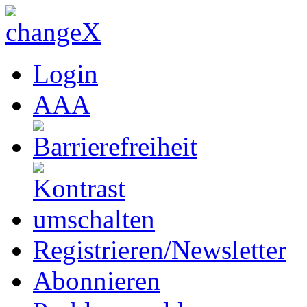
Login
A
A
A
Registrieren/Newsletter
Abonnieren