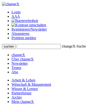
Login
A
A
A
Registrieren/Newsletter
Abonnieren
Problem melden
changeX-Suche
suchen
changeX
Über changeX
Newsletter
Testen
Abo
Arbeit & Leben
Wirtschaft & Management
Wissen & Lernen
Partnerforum
Archiv
Mein changeX