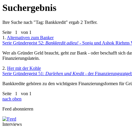
Suchergebnis
Ihre Suche nach "
Tag: Bankkredit
" ergab 2 Treffer.
Seite
1
von 1
1.
Alternativen zum Banker
Serie Gründergeist 52:
Bankkredit adieu!
- Sonja und Ashok Riehms W
Wer als Gründer Geld braucht, geht zur Bank - oder beschafft sich d
Finanzierungslatein.
2.
Her mit der Kohle
Serie Gründergeist 51:
Darlehen und Kredit
- der Finanzierungsratge
Bankkredite gehören zu den wichtigsten Finanzierungsformen für Gr
Seite
1
von 1
nach oben
Feed abonnieren
Interviews