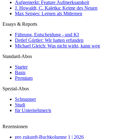
Aufgemerkt: Feature Aufmerksamkeit
J. Howaldt, C. Kaletka: Keime des Neuen
Max Senges: Lernen als Mitlernen
Essays & Reports
Führung, Entscheidung - und KI
Detlef Gürtler: Wir hatten erfunden
Michael Gleich: Was nicht wirkt, kann weg
Standard-Abos
Starter
Basis
Premium
Spezial-Abos
Schnupper
Studi
für Unternehmer/n
Rezensionen
pro zukunft-Buchkolumne 1 | 2026