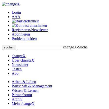
Login
A
A
A
Registrieren/Newsletter
Abonnieren
Problem melden
changeX-Suche
suchen
changeX
Über changeX
Newsletter
Testen
Abo
Arbeit & Leben
Wirtschaft & Management
Wissen & Lernen
Partnerforum
Archiv
Mein changeX