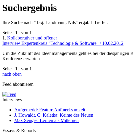
Suchergebnis
Ihre Suche nach "
Tag: Landmann, Nils
" ergab 1 Treffer.
Seite
1
von 1
1.
Kollaborativer und offener
Interview Expertenkreis "Technologie & Software" / 10.02.2012
Um die Zukunft des Ideenmanagements geht es bei der diesjährigen K
Konferenz erwarten.
Seite
1
von 1
nach oben
Feed abonnieren
Interviews
Aufgemerkt: Feature Aufmerksamkeit
J. Howaldt, C. Kaletka: Keime des Neuen
Max Senges: Lernen als Mitlernen
Essays & Reports