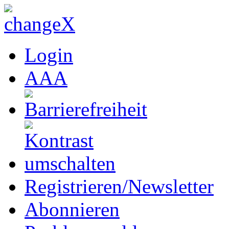
Login
A
A
A
Registrieren/Newsletter
Abonnieren