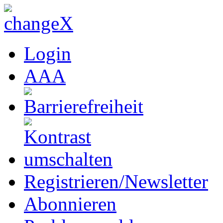
Login
A
A
A
Registrieren/Newsletter
Abonnieren