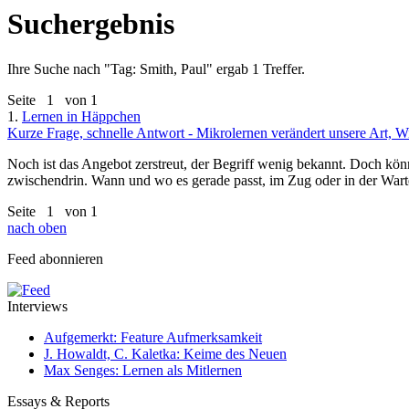
Suchergebnis
Ihre Suche nach "
Tag: Smith, Paul
" ergab 1 Treffer.
Seite
1
von 1
1.
Lernen in Häppchen
Kurze Frage, schnelle Antwort - Mikrolernen verändert unsere Art, W
Noch ist das Angebot zerstreut, der Begriff wenig bekannt. Doch kön
zwischendrin. Wann und wo es gerade passt, im Zug oder in der Wart
Seite
1
von 1
nach oben
Feed abonnieren
Interviews
Aufgemerkt: Feature Aufmerksamkeit
J. Howaldt, C. Kaletka: Keime des Neuen
Max Senges: Lernen als Mitlernen
Essays & Reports