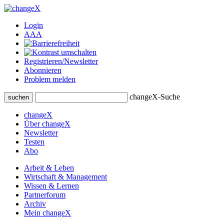
Login
A
A
A
Registrieren/Newsletter
Abonnieren
Problem melden
changeX-Suche
suchen
changeX
Über changeX
Newsletter
Testen
Abo
Arbeit & Leben
Wirtschaft & Management
Wissen & Lernen
Partnerforum
Archiv
Mein changeX