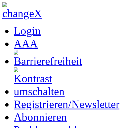
Login
A
A
A
Registrieren/Newsletter
Abonnieren