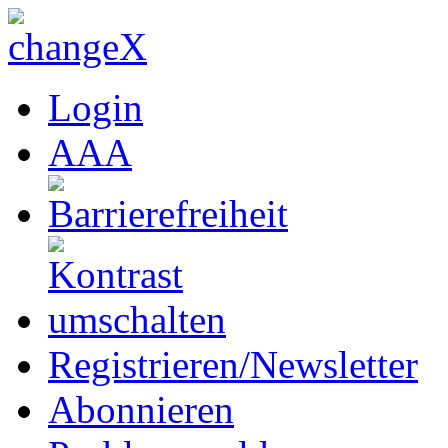
Login
A
A
A
Registrieren/Newsletter
Abonnieren