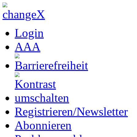
Login
A
A
A
Registrieren/Newsletter
Abonnieren