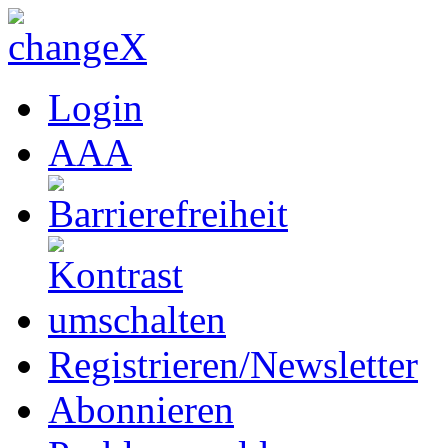
Login
A
A
A
Registrieren/Newsletter
Abonnieren