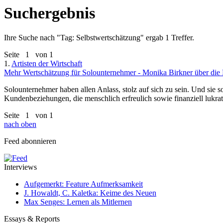
Suchergebnis
Ihre Suche nach "
Tag: Selbstwertschätzung
" ergab 1 Treffer.
Seite
1
von 1
1.
Artisten der Wirtschaft
Mehr Wertschätzung für Solounternehmer - Monika Birkner über die 
Solounternehmer haben allen Anlass, stolz auf sich zu sein. Und sie s
Kundenbeziehungen, die menschlich erfreulich sowie finanziell lukrat
Seite
1
von 1
nach oben
Feed abonnieren
Interviews
Aufgemerkt: Feature Aufmerksamkeit
J. Howaldt, C. Kaletka: Keime des Neuen
Max Senges: Lernen als Mitlernen
Essays & Reports