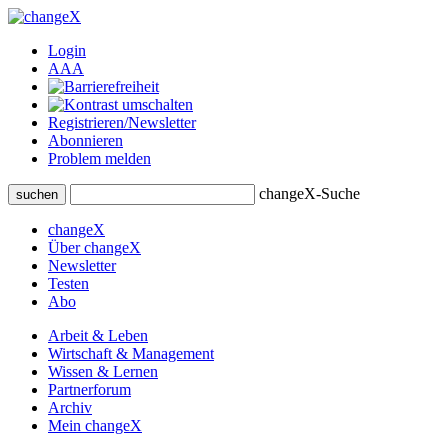
Login
A
A
A
Registrieren/Newsletter
Abonnieren
Problem melden
changeX-Suche
suchen
changeX
Über changeX
Newsletter
Testen
Abo
Arbeit & Leben
Wirtschaft & Management
Wissen & Lernen
Partnerforum
Archiv
Mein changeX