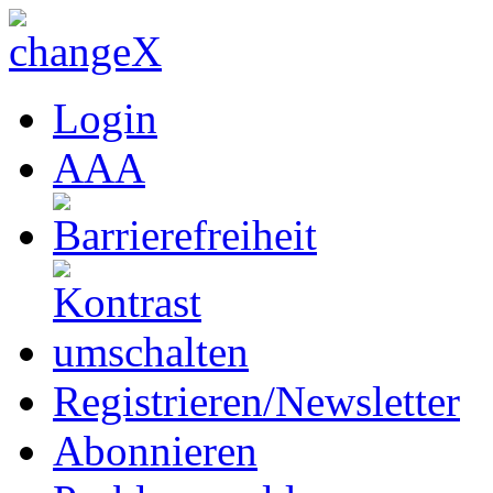
Login
A
A
A
Registrieren/Newsletter
Abonnieren