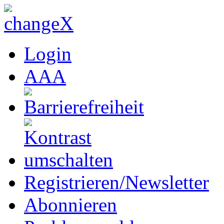
Login
A
A
A
Registrieren/Newsletter
Abonnieren