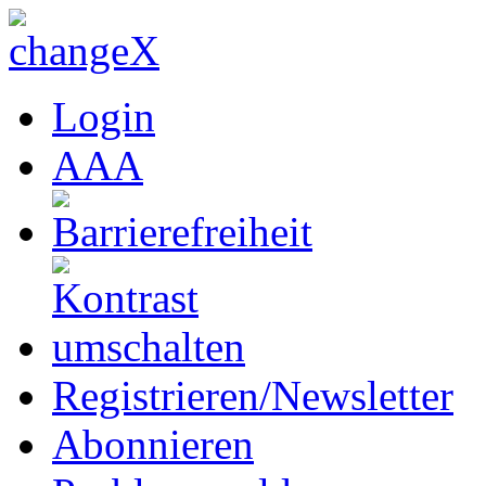
Login
A
A
A
Registrieren/Newsletter
Abonnieren