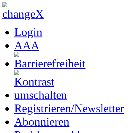
Login
A
A
A
Registrieren/Newsletter
Abonnieren