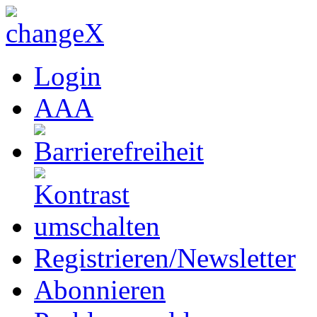
Login
A
A
A
Registrieren/Newsletter
Abonnieren