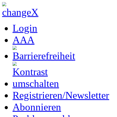
Login
A
A
A
Registrieren/Newsletter
Abonnieren