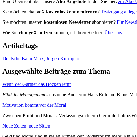
Eine Übersicht über unsere
Abo-Angebote
finden Sie hier:
zur Abo-Ü
Sie möchten changeX
kostenlos kennnenlernen
?
Testzugang anleg
Sie möchten unseren
kostenlosen Newsletter
abonnieren?
Für Newsle
Wie Sie
changeX nutzen
können, erfahren Sie hier.
Über uns
Artikeltags
Deutsche Bahn
Marx, Jürgen
Korruption
Ausgewählte Beiträge zum Thema
Wenn der Gärtner das Bocken lernt
Ethik im Management
- das neue Buch von Hans Ruh und Klaus M. 
Motivation kommt vor der Moral
Zwischen Profit und Moral - Verfassungsrichterin Gertrude Lübbe-W
Neue Zeiten, neue Sitten
Geld und Moral sind in vielen Firmen kein Widerspruch mehr. Ein E