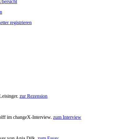
bersicht
en
tter registrieren
Leisinger.
zur Rezension
olff im changeX-Interview.
zum Interview
ssay von Anja Dilk.
zum Essay