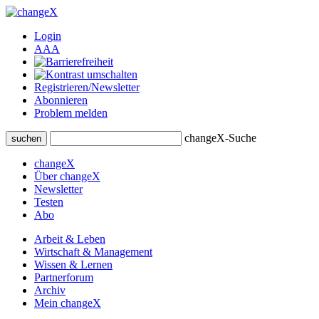
Login
A
A
A
Registrieren/Newsletter
Abonnieren
Problem melden
changeX-Suche
suchen
changeX
Über changeX
Newsletter
Testen
Abo
Arbeit & Leben
Wirtschaft & Management
Wissen & Lernen
Partnerforum
Archiv
Mein changeX