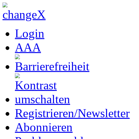
Login
A
A
A
Registrieren/Newsletter
Abonnieren