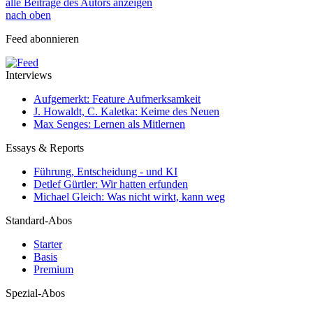
alle Beiträge des Autors anzeigen
nach oben
Feed abonnieren
Interviews
Aufgemerkt: Feature Aufmerksamkeit
J. Howaldt, C. Kaletka: Keime des Neuen
Max Senges: Lernen als Mitlernen
Essays & Reports
Führung, Entscheidung - und KI
Detlef Gürtler: Wir hatten erfunden
Michael Gleich: Was nicht wirkt, kann weg
Standard-Abos
Starter
Basis
Premium
Spezial-Abos