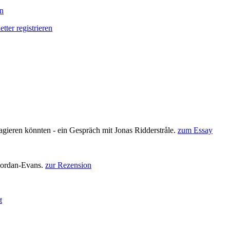
en
tter registrieren
gieren könnten - ein Gespräch mit Jonas Ridderstråle.
zum Essay
Jordan-Evans.
zur Rezension
t