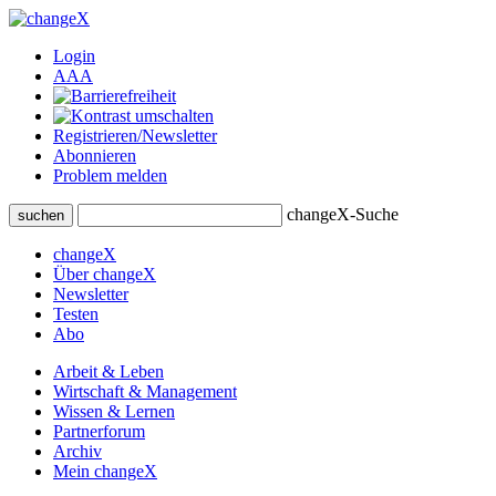
Login
A
A
A
Registrieren/Newsletter
Abonnieren
Problem melden
changeX-Suche
suchen
changeX
Über changeX
Newsletter
Testen
Abo
Arbeit & Leben
Wirtschaft & Management
Wissen & Lernen
Partnerforum
Archiv
Mein changeX