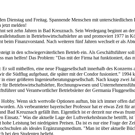
en Dienstag und Freitag. Spannende Menschen mit unterschiedlichen Le
 jetzt melden!
wohnt seit zehn Jahren in Bad Kreuznach. Sein Werdegang beginnt an d
arallelstudium in Betriebswirtschaftslehre an und promoviert 1977 in Kö
 beim Finanzvorstand. Nach weiteren fünf Jahren wechselt er als Abte
r steigt in den schwiegerväterlichen Betrieb ein. Als Geschäftsführer s
s man helfen! Das Problem: "Das mit der Firma hat funktioniert, das m
 Er soll mithelfen, eine neue Fluggesellschaft innerhalb des Konzerns
ir die Südflug aufgebaut, die später mit der Condor fusioniert." 1994
 in einer größeren Ingenieurberatungsgesellschaft. Nach knapp zwei J
ule für Betriebswirtschaftslehre, Rechnungswesen und Unternehmensfü
führer und Verantwortlicher Betriebsleiter der Germania Fluggesellscha
n Hobby. Wenn sich wertvolle Optionen auftun, bin ich immer offen da
eworden. Als verbeamteter bayerischer Professor hat er etwas Zeit für 
 Bad Kreuznach gefällt ihm. Eigentlich ist er derzeit nur etwas frustri
n Einsatz." Was die aktuelle Lage der Luftverkehrsbranche betrifft, ist
he Leistung bei niedrigsten Preisen. Da ist es nur eine Frage der Zeit
 Hochschulen als ideales Ergänzungsmedium. "Man ist über aktuelle Bü
ch bei den Studenten beliebt.