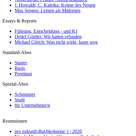
J. Howaldt, C. Kaletka: Keime des Neuen
Max Senges: Lernen als Mitlernen
Essays & Reports
Führung, Entscheidung - und KI
Detlef Gürtler: Wir hatten erfunden
Michael Gleich: Was nicht wirkt, kann weg
Standard-Abos
Starter
Basis
Premium
Spezial-Abos
Schnupper
Studi
für Unternehmer/n
Rezensionen
pro zukunft-Buchkolumne 1 | 2026