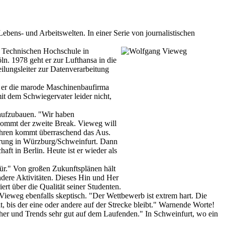
bens- und Arbeitswelten. In einer Serie von journalistischen
er Technischen Hochschule in
ln. 1978 geht er zur Lufthansa in die
ilungsleiter zur Datenverarbeitung
oll er die marode Maschinenbaufirma
it dem Schwiegervater leider nicht,
 aufzubauen. "Wir haben
 kommt der zweite Break. Vieweg will
ahren kommt überraschend das Aus.
hrung in Würzburg/Schweinfurt. Dann
ft in Berlin. Heute ist er wieder als
für." Von großen Zukunftsplänen hält
andere Aktivitäten. Dieses Hin und Her
ert über die Qualität seiner Studenten.
 Vieweg ebenfalls skeptisch. "Der Wettbewerb ist extrem hart. Die
, bis der eine oder andere auf der Strecke bleibt." Warnende Worte!
cher und Trends sehr gut auf dem Laufenden." In Schweinfurt, wo ein