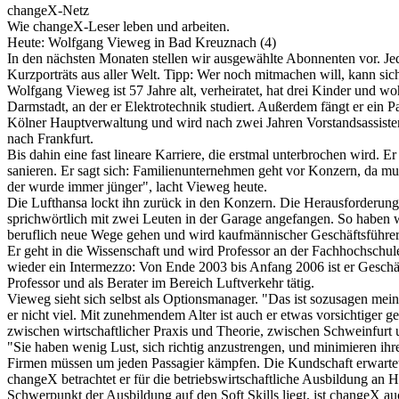
changeX-Netz
Wie changeX-Leser leben und arbeiten.
Heute: Wolfgang Vieweg in Bad Kreuznach (4)
In den nächsten Monaten stellen wir ausgewählte Abonnenten vor. Jed
Kurzporträts aus aller Welt. Tipp: Wer noch mitmachen will, kann sich
Wolfgang Vieweg ist 57 Jahre alt, verheiratet, hat drei Kinder und 
Darmstadt, an der er Elektrotechnik studiert. Außerdem fängt er ein P
Kölner Hauptverwaltung und wird nach zwei Jahren Vorstandsassistent
nach Frankfurt.
Bis dahin eine fast lineare Karriere, die erstmal unterbrochen wird. E
sanieren. Er sagt sich: Familienunternehmen geht vor Konzern, da mus
der wurde immer jünger", lacht Vieweg heute.
Die Lufthansa lockt ihn zurück in den Konzern. Die Herausforderung:
sprichwörtlich mit zwei Leuten in der Garage angefangen. So haben w
beruflich neue Wege gehen und wird kaufmännischer Geschäftsführer
Er geht in die Wissenschaft und wird Professor an der Fachhochsch
wieder ein Intermezzo: Von Ende 2003 bis Anfang 2006 ist er Geschäfts
Professor und als Berater im Bereich Luftverkehr tätig.
Vieweg sieht sich selbst als Optionsmanager. "Das ist sozusagen mei
er nicht viel. Mit zunehmendem Alter ist auch er etwas vorsichtiger g
zwischen wirtschaftlicher Praxis und Theorie, zwischen Schweinfurt und
"Sie haben wenig Lust, sich richtig anzustrengen, und minimieren ihre
Firmen müssen um jeden Passagier kämpfen. Die Kundschaft erwartet ho
changeX betrachtet er für die betriebswirtschaftliche Ausbildung an
Schwerpunkt der Ausbildung auf den Soft Skills liegt, ist changeX au