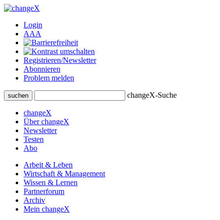
Login
A
A
A
Registrieren/Newsletter
Abonnieren
Problem melden
changeX-Suche
suchen
changeX
Über changeX
Newsletter
Testen
Abo
Arbeit & Leben
Wirtschaft & Management
Wissen & Lernen
Partnerforum
Archiv
Mein changeX