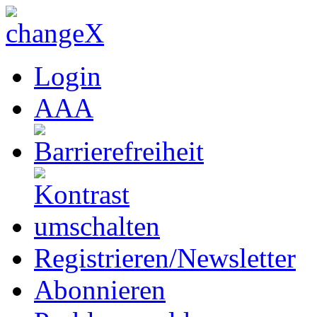
Login
A
A
A
Registrieren/Newsletter
Abonnieren