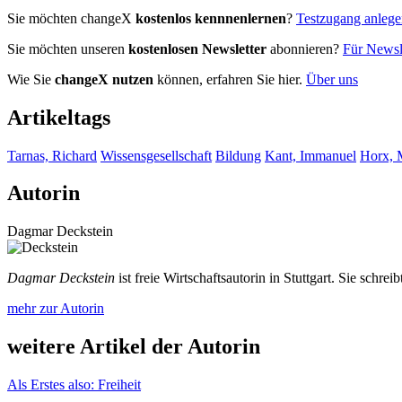
Sie möchten changeX
kostenlos kennnenlernen
?
Testzugang anleg
Sie möchten unseren
kostenlosen Newsletter
abonnieren?
Für Newsle
Wie Sie
changeX nutzen
können, erfahren Sie hier.
Über uns
Artikeltags
Tarnas, Richard
Wissensgesellschaft
Bildung
Kant, Immanuel
Horx, 
Autorin
Dagmar Deckstein
Dagmar Deckstein
ist freie Wirtschaftsautorin in Stuttgart. Sie schreib
mehr zur Autorin
weitere Artikel der Autorin
Als Erstes also: Freiheit