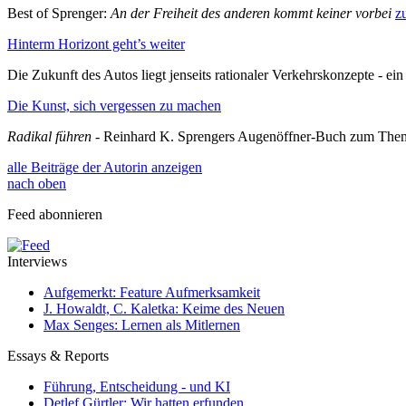
Best of Sprenger:
An der Freiheit des anderen kommt keiner vorbei
z
Hinterm Horizont geht’s weiter
Die Zukunft des Autos liegt jenseits rationaler Verkehrskonzepte - e
Die Kunst, sich vergessen zu machen
Radikal führen
- Reinhard K. Sprengers Augenöffner-Buch zum Th
alle Beiträge der Autorin anzeigen
nach oben
Feed abonnieren
Interviews
Aufgemerkt: Feature Aufmerksamkeit
J. Howaldt, C. Kaletka: Keime des Neuen
Max Senges: Lernen als Mitlernen
Essays & Reports
Führung, Entscheidung - und KI
Detlef Gürtler: Wir hatten erfunden