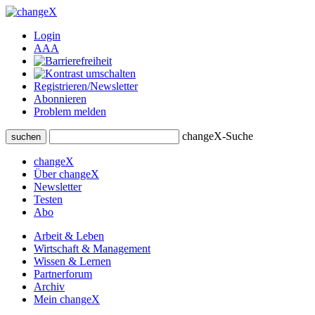
Login
A
A
A
Registrieren/Newsletter
Abonnieren
Problem melden
changeX-Suche
suchen
changeX
Über changeX
Newsletter
Testen
Abo
Arbeit & Leben
Wirtschaft & Management
Wissen & Lernen
Partnerforum
Archiv
Mein changeX