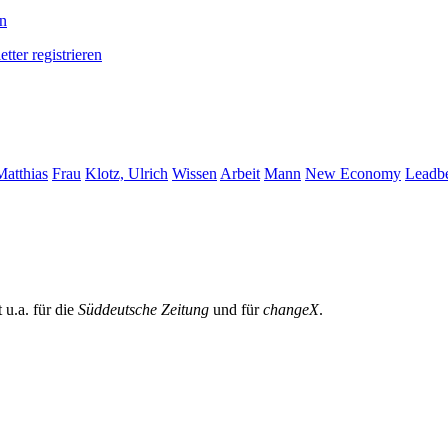
en
tter registrieren
Matthias
Frau
Klotz, Ulrich
Wissen
Arbeit
Mann
New Economy
Leadbe
t u.a. für die
Süddeutsche Zeitung
und für
changeX
.