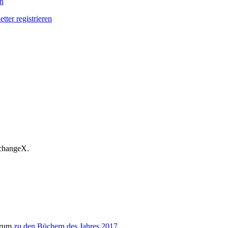
en
tter registrieren
 changeX.
arum
zu den Büchern des Jahres 2017