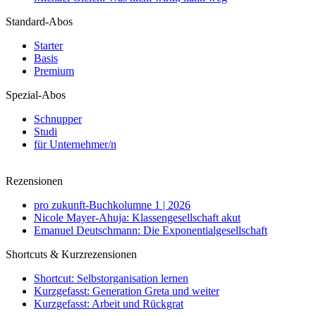
Standard-Abos
Starter
Basis
Premium
Spezial-Abos
Schnupper
Studi
für Unternehmer/n
Rezensionen
pro zukunft-Buchkolumne 1 | 2026
Nicole Mayer-Ahuja: Klassengesellschaft akut
Emanuel Deutschmann: Die Exponentialgesellschaft
Shortcuts & Kurzrezensionen
Shortcut: Selbstorganisation lernen
Kurzgefasst: Generation Greta und weiter
Kurzgefasst: Arbeit und Rückgrat