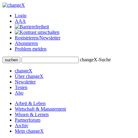
Login
A
A
A
Registrieren/Newsletter
Abonnieren
Problem melden
changeX-Suche
suchen
changeX
Über changeX
Newsletter
Testen
Abo
Arbeit & Leben
Wirtschaft & Management
Wissen & Lernen
Partnerforum
Archiv
Mein changeX