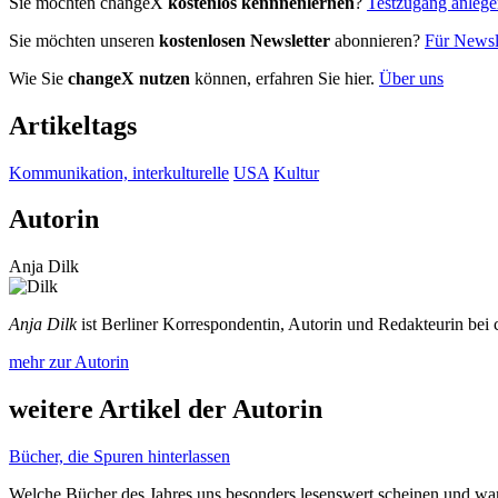
Sie möchten changeX
kostenlos kennnenlernen
?
Testzugang anleg
Sie möchten unseren
kostenlosen Newsletter
abonnieren?
Für Newsle
Wie Sie
changeX nutzen
können, erfahren Sie hier.
Über uns
Artikeltags
Kommunikation, interkulturelle
USA
Kultur
Autorin
Anja Dilk
Anja Dilk
ist Berliner Korrespondentin, Autorin und Redakteurin bei
mehr zur Autorin
weitere Artikel der Autorin
Bücher, die Spuren hinterlassen
Welche Bücher des Jahres uns besonders lesenswert scheinen und w