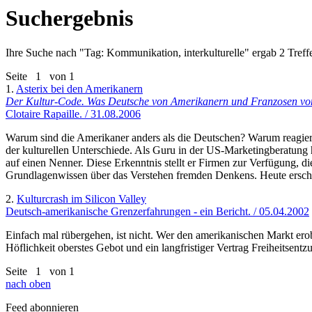
Suchergebnis
Ihre Suche nach "
Tag: Kommunikation, interkulturelle
" ergab 2 Treffe
Seite
1
von 1
1.
Asterix bei den Amerikanern
Der Kultur-Code. Was Deutsche von Amerikanern und Franzosen von 
Clotaire Rapaille. / 31.08.2006
Warum sind die Amerikaner anders als die Deutschen? Warum reagieren
der kulturellen Unterschiede. Als Guru in der US-Marketingberatung h
auf einen Nenner. Diese Erkenntnis stellt er Firmen zur Verfügung, di
Grundlagenwissen über das Verstehen fremden Denkens. Heute ersche
2.
Kulturcrash im Silicon Valley
Deutsch-amerikanische Grenzerfahrungen - ein Bericht. / 05.04.2002
Einfach mal rübergehen, ist nicht. Wer den amerikanischen Markt erob
Höflichkeit oberstes Gebot und ein langfristiger Vertrag Freiheitsentz
Seite
1
von 1
nach oben
Feed abonnieren