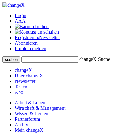
Login
A
A
A
Registrieren/Newsletter
Abonnieren
Problem melden
changeX-Suche
suchen
changeX
Über changeX
Newsletter
Testen
Abo
Arbeit & Leben
Wirtschaft & Management
Wissen & Lernen
Partnerforum
Archiv
Mein changeX