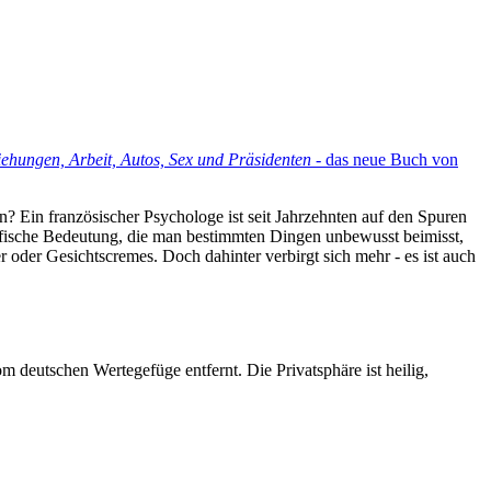
hungen, Arbeit, Autos, Sex und Präsidenten
- das neue Buch von
? Ein französischer Psychologe ist seit Jahrzehnten auf den Spuren
ezifische Bedeutung, die man bestimmten Dingen unbewusst beimisst,
r oder Gesichtscremes. Doch dahinter verbirgt sich mehr - es ist auch
m deutschen Wertegefüge entfernt. Die Privatsphäre ist heilig,