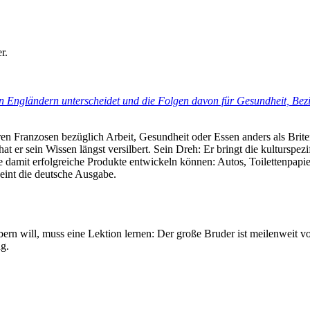
r.
Engländern unterscheidet und die Folgen davon für Gesundheit, Bezie
 Franzosen bezüglich Arbeit, Gesundheit oder Essen anders als Briten
at er sein Wissen längst versilbert. Sein Dreh: Er bringt die kultursp
e damit erfolgreiche Produkte entwickeln können: Autos, Toilettenpapie
int die deutsche Ausgabe.
ern will, muss eine Lektion lernen: Der große Bruder ist meilenweit vo
ug.