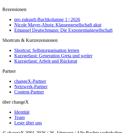
Rezensionen
pro zukunft-Buchkolumne 1 | 2026
Nicole Mayer-Ahuja: Klassengesellschaft akut
Emanuel Deutschmann: Die Exponentialgesellschaft
Shortcuts & Kurzrezensionen
Shortcut: Selbstorganisation lernen
Kurzgefasst: Generation Greta und weiter
Kurzgefasst: Arbeit und Rückgrat
Partner
changeX-Partner
Netzwerk-Partner
Content-Partner
über changeX
Identität
Team
Leser über uns
© changeX 2001-2026 / 26. Jahrgang / Alle Rechte vorbehalten.