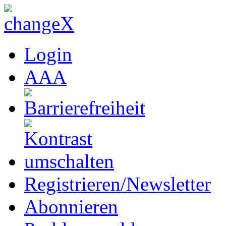
Login
A
A
A
Registrieren/Newsletter
Abonnieren