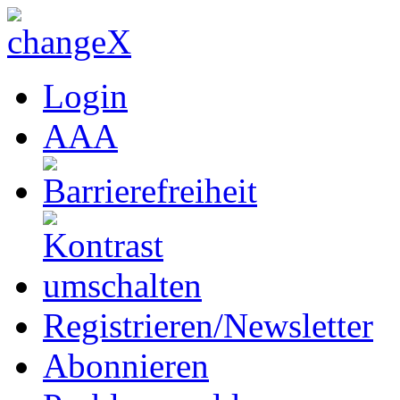
Login
A
A
A
Registrieren/Newsletter
Abonnieren