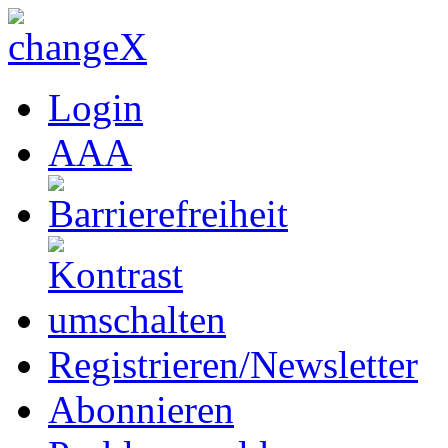
Login
A
A
A
Registrieren/Newsletter
Abonnieren