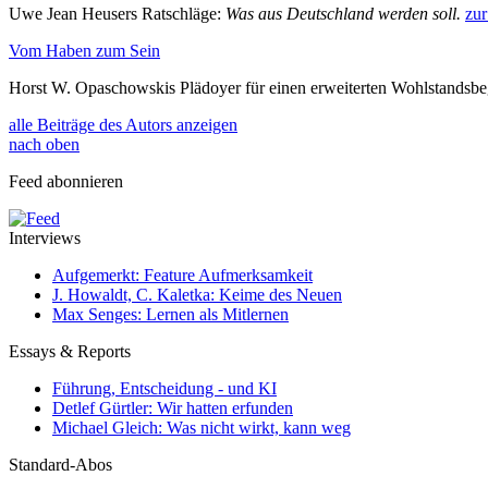
Uwe Jean Heusers Ratschläge:
Was aus Deutschland werden soll.
zur
Vom Haben zum Sein
Horst W. Opaschowskis Plädoyer für einen erweiterten Wohlstandsbe
alle Beiträge des Autors anzeigen
nach oben
Feed abonnieren
Interviews
Aufgemerkt: Feature Aufmerksamkeit
J. Howaldt, C. Kaletka: Keime des Neuen
Max Senges: Lernen als Mitlernen
Essays & Reports
Führung, Entscheidung - und KI
Detlef Gürtler: Wir hatten erfunden
Michael Gleich: Was nicht wirkt, kann weg
Standard-Abos