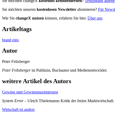
Sie möchten changeX
kostenlos kennnenlernen
?
Testzugang anleg
Sie möchten unseren
kostenlosen Newsletter
abonnieren?
Für Newsle
Wie Sie
changeX nutzen
können, erfahren Sie hier.
Über uns
Artikeltags
brand eins
Autor
Peter Felixberger
Peter Felixberger
ist Publizist, Buchautor und Medienentwickler.
weitere Artikel des Autors
Gewinn statt Gewinnmaximierung
System Error
– Ulrich Thielemanns Kritik der freien Marktwirtschaft
Wirtschaft ist anders