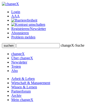
Login
A
A
A
Registrieren/Newsletter
Abonnieren
Problem melden
changeX-Suche
suchen
changeX
Über changeX
Newsletter
Testen
Abo
Arbeit & Leben
Wirtschaft & Management
Wissen & Lernen
Partnerforum
Archiv
Mein changeX