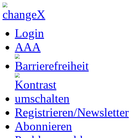
Login
A
A
A
Registrieren/Newsletter
Abonnieren