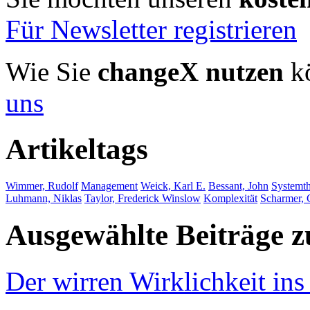
Für Newsletter registrieren
Wie Sie
changeX nutzen
kö
uns
Artikeltags
Wimmer, Rudolf
Management
Weick, Karl E.
Bessant, John
Systemth
Luhmann, Niklas
Taylor, Frederick Winslow
Komplexität
Scharmer, 
Ausgewählte Beiträge
Der wirren Wirklichkeit in