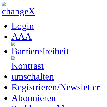
Login
A
A
A
Registrieren/Newsletter
Abonnieren