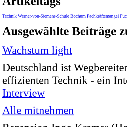
Artikeltags
Technik
Werner-von-Siemens-Schule Bochum
Fachkräftemangel
Fuc
Ausgewählte Beiträge
Wachstum light
Deutschland ist Wegbereiter
effizienten Technik - ein I
Interview
Alle mitnehmen