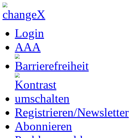
Login
A
A
A
Registrieren/Newsletter
Abonnieren