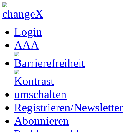
Login
A
A
A
Registrieren/Newsletter
Abonnieren