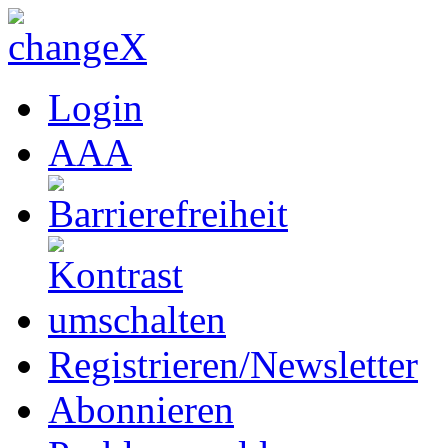
Login
A
A
A
Registrieren/Newsletter
Abonnieren