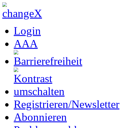
Login
A
A
A
Registrieren/Newsletter
Abonnieren