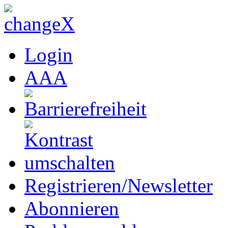
Login
A
A
A
Registrieren/Newsletter
Abonnieren