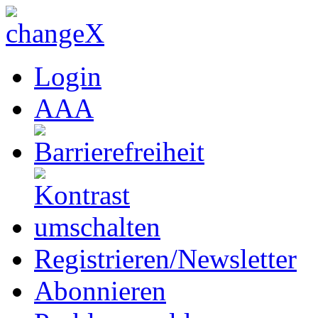
Login
A
A
A
Registrieren/Newsletter
Abonnieren