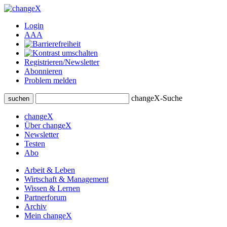
Login
A
A
A
Registrieren/Newsletter
Abonnieren
Problem melden
changeX-Suche
suchen
changeX
Über changeX
Newsletter
Testen
Abo
Arbeit & Leben
Wirtschaft & Management
Wissen & Lernen
Partnerforum
Archiv
Mein changeX