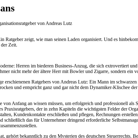
Fans
anisationsratgeber von Andreas Lutz
 Ein Ratgeber zeigt, wie man seinen Laden organisiert. Und es hinbek
der Zeit.
erne: Herren im biederen Business-Anzug, die sich extrovertiert und d
ehmer nicht mehr der ältere Herr mit Bowler und Zigarre, sondern ein
lage erschienenen Ratgebers von Andreas Lutz: Ein Mann im schwarzen
her trocken und entspricht ganz und gar nicht dem Dynamiker-Klischee 
ie von Anfang an wissen müssen, um erfolgreich und professionell als S
 Praxisratgebers, der in zehn Kapiteln die wichtigsten Felder der Org
gestalten, Kundenkontakte erschließen und pflegen, Rechnungen erstelle
schließlich das für Unternehmer dringend erforderliche Selbstmanageme
n zusammenzustellen.
 gehört bekanntlich zu den Mysterien des deutschen Steuerrechts. Bei 