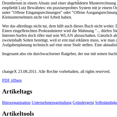
Drumherum in einem Absatz und einer abgebildeten Musterrechnung z
empfiehlt Lutz Bewährtes: ein praxiserprobtes System mit je einem 
unter "Offene Eingangsrechnungen" oder "Offene Ausgangsrechnungen
Kleinunternehmen nicht viel Arbeit haben.
Wer das allerdings nicht tut, dem hilft auch dieses Buch nicht weite
Einen eingefleischten Prokrastinierer wird die Mahnung "... dürfen Si
Internet-Surfen doch öfter mal sein WLAN abzuschalten. Gänzlich a
zweieinhalb Seiten benötigt, weil er erst mal erklären muss, wie man
Aufgabenplanung technisch auf eine neue Stufe stellen. Eine aktualis
Insgesamt also ein durchwachsener Ratgeber, der nur mit seinen buch
changeX 23.08.2011. Alle Rechte vorbehalten, all rights reserved.
PDF öffnen
Artikeltags
Büroorganisation
Unternehmensgründung
Gründergeist
Selbständigke
Artikeltools