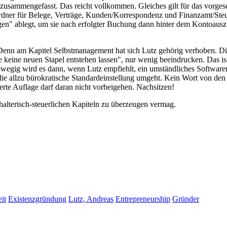
usammengefasst. Das reicht vollkommen. Gleiches gilt für das vorges
Ordner für Belege, Verträge, Kunden/Korrespondenz und Finanzamt/Ste
" ablegt, um sie nach erfolgter Buchung dann hinter dem Kontoauszu
r. Denn am Kapitel Selbstmanagement hat sich Lutz gehörig verhoben. Di
e keine neuen Stapel entstehen lassen", nur wenig beeindrucken. Das ist
bwegig wird es dann, wenn Lutz empfiehlt, ein umständliches Softwar
 die allzu bürokratische Standardeinstellung umgeht. Kein Wort von den
ierte Auflage darf daran nicht vorbeigehen. Nachsitzen!
halterisch-steuerlichen Kapiteln zu überzeugen vermag.
it
Existenzgründung
Lutz, Andreas
Entrepreneurship
Gründer