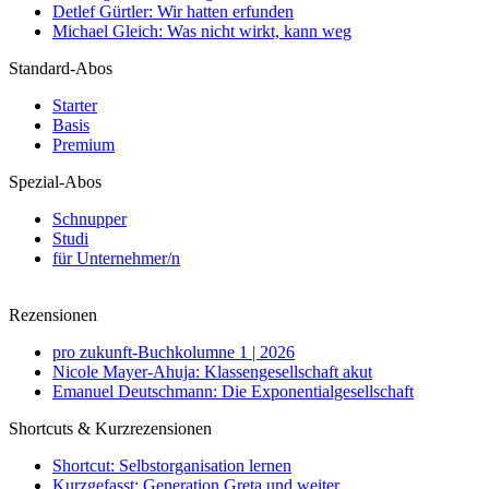
Detlef Gürtler: Wir hatten erfunden
Michael Gleich: Was nicht wirkt, kann weg
Standard-Abos
Starter
Basis
Premium
Spezial-Abos
Schnupper
Studi
für Unternehmer/n
Rezensionen
pro zukunft-Buchkolumne 1 | 2026
Nicole Mayer-Ahuja: Klassengesellschaft akut
Emanuel Deutschmann: Die Exponentialgesellschaft
Shortcuts & Kurzrezensionen
Shortcut: Selbstorganisation lernen
Kurzgefasst: Generation Greta und weiter