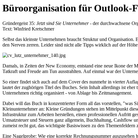
Büroorganisation für Outlook-
Gründergeist 35:
Jetzt sind Sie Unternehmer
- der durchwachsene Org
Text: Winfried Kretschmer
Selbst das kleinste Unternehmen braucht Struktur und Organisation.
den Nerven zerren. Leider sind nicht alle Tipps wirklich auf der Höhe 
Damals, in Zeiten der New Economy, entstand eine neue Ikone der Mod
Tatkraft und Freude am Tun ausstrahlten. Auf einmal war der Untern
So einer findet sich auch auf dem Cover des nunmehr in vierter Auf
lautet der zughörigen Titel des Buches. Sein Inhalt allerdings ist e
Unternehmen richtig organisiert - von Ablage bis Zeitmanagement.
Dabei will das Buch in konzentrierter Form all das vorstellen, "was S
Kleinunternehmer an: Kleine Gründungen stehen im Mittelpunkt dieses
Infrastruktur zum Arbeiten herstellen, einen professionellen Aufritt 
Umsatzsteuer und Steuern ganz allgemein, Buchhaltung, Cashflow und 
zumeist recht gut, das wichtigste Basiswissen zu den Themenfelder
Eine Nagelprobe: Wie eine korrekte Rechnungsnummer auszusehen hat,