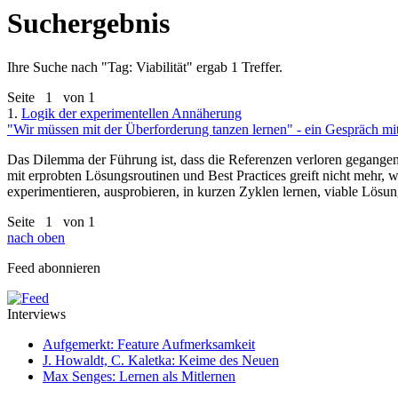
Suchergebnis
Ihre Suche nach "
Tag: Viabilität
" ergab 1 Treffer.
Seite
1
von 1
1.
Logik der experimentellen Annäherung
"Wir müssen mit der Überforderung tanzen lernen" - ein Gespräch mi
Das Dilemma der Führung ist, dass die Referenzen verloren gegangen 
mit erprobten Lösungsroutinen und Best Practices greift nicht mehr,
experimentieren, ausprobieren, in kurzen Zyklen lernen, viable Lösun
Seite
1
von 1
nach oben
Feed abonnieren
Interviews
Aufgemerkt: Feature Aufmerksamkeit
J. Howaldt, C. Kaletka: Keime des Neuen
Max Senges: Lernen als Mitlernen