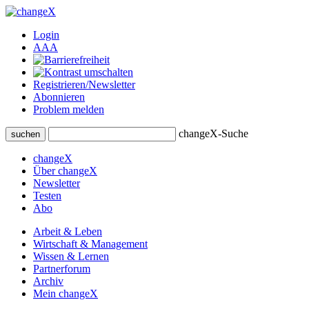
Login
A
A
A
Registrieren/Newsletter
Abonnieren
Problem melden
changeX-Suche
suchen
changeX
Über changeX
Newsletter
Testen
Abo
Arbeit & Leben
Wirtschaft & Management
Wissen & Lernen
Partnerforum
Archiv
Mein changeX