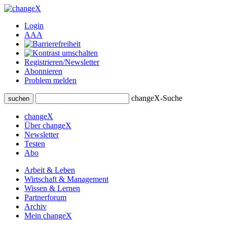
Login
A
A
A
Registrieren/Newsletter
Abonnieren
Problem melden
changeX-Suche
suchen
changeX
Über changeX
Newsletter
Testen
Abo
Arbeit & Leben
Wirtschaft & Management
Wissen & Lernen
Partnerforum
Archiv
Mein changeX