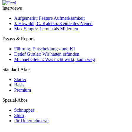
Interviews
Aufgemerkt: Feature Aufmerksamkeit
J. Howaldt, C. Kaletka: Keime des Neuen
Max Senges: Lernen als Mitlernen
Essays & Reports
Führung, Entscheidung - und KI
Detlef Gürtler: Wir hatten erfunden
Michael Gleich: Was nicht wirkt, kann weg
Standard-Abos
Starter
Basis
Premium
Spezial-Abos
Schnupper
Studi
für Unternehmer/n