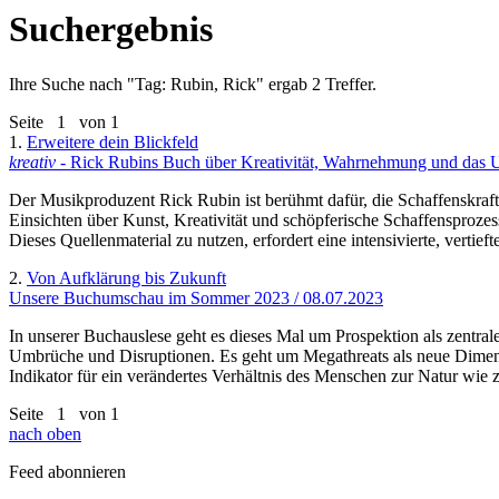
Suchergebnis
Ihre Suche nach "
Tag: Rubin, Rick
" ergab 2 Treffer.
Seite
1
von 1
1.
Erweitere dein Blickfeld
kreativ
- Rick Rubins Buch über Kreativität, Wahrnehmung und das 
Der Musikproduzent Rick Rubin ist berühmt dafür, die Schaffenskraft
Einsichten über Kunst, Kreativität und schöpferische Schaffensprozess
Dieses Quellenmaterial zu nutzen, erfordert eine intensivierte, verti
2.
Von Aufklärung bis Zukunft
Unsere Buchumschau im Sommer 2023 / 08.07.2023
In unserer Buchauslese geht es dieses Mal um Prospektion als zentra
Umbrüche und Disruptionen. Es geht um Megathreats als neue Dimensio
Indikator für ein verändertes Verhältnis des Menschen zur Natur wie z
Seite
1
von 1
nach oben
Feed abonnieren